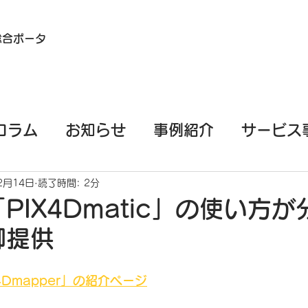
総合ポータ
コラム
お知らせ
事例紹介
サービス
イル端末（スマホ/タブレット）測量
EML
2月14日
読了時間: 2分
PIX4Dmatic」の使い方
御提供
PPKGo
GeoSLAM
基礎知識
4Dmapper」の紹介ページ