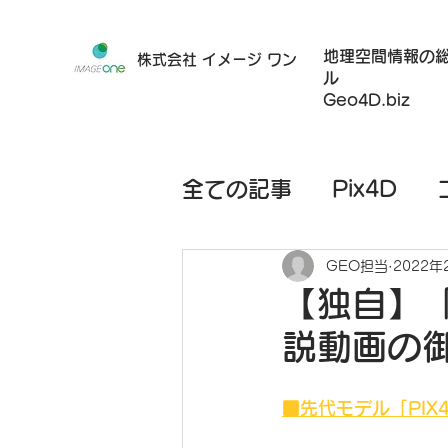
地理空間情報の
株式会社 イメージ ワン
ル
Geo4D.biz
全ての記事
Pix4D
ハードウェア
モバ
GEO担当
2022年
【独自】「
説動画の
レンタルサービス
■先代モデル「PIX