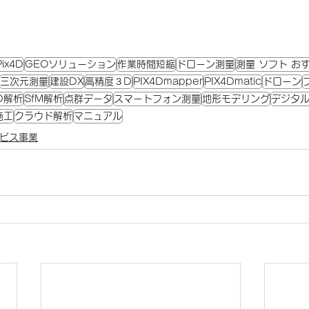
Pix4D
GEOソリューション
作業時間短縮
ドローン測量
測量 ソフト お
三次元測量
建設DX
高精度３D
PIX4Dmapper
PIX4Dmatic
ドローン
D解析
SfM解析
点群データ
スマートフォン測量
地形モデリング
デジタ
施工
クラウド解析
マニュアル
ビス事業