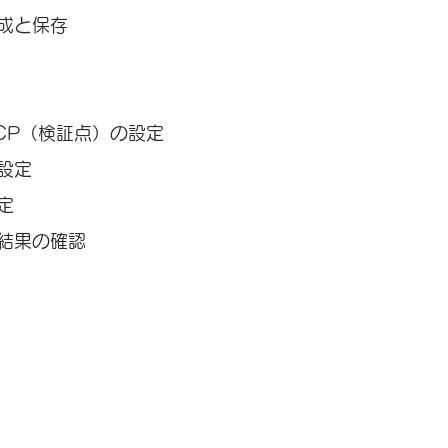
成と保存
CP（検証点）の設定
設定
定
結果の確認