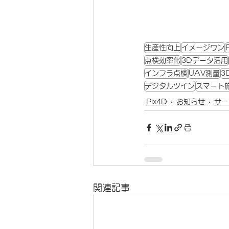
生産性向上
イメージワン
点検効率化
3Dデータ活用
インフラ点検
UAV測量
3
デジタルツイン
スマート
Pix4D
お知らせ
サー
関連記事