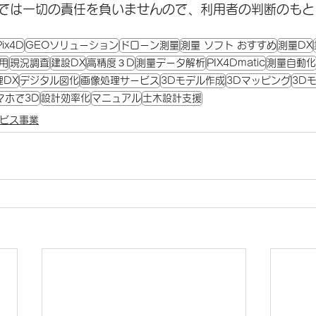
では一切の責任を負いませんので、利用者の判断のもと
Pix4D
GEOソリューション
ドローン測量
測量 ソフト おすすめ
測量DX
用
現況調査
建設DX
高精度３D
測量データ解析
PIX4Dmatic
測量自動化
理DX
デジタル図化
画像処理サービス
3Dモデル作成
3Dマッピング
3D
マホで3D
設計効率化
マニュアル
土木設計支援
ビス事業