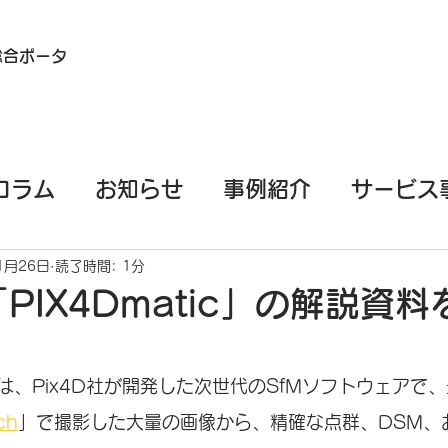
総合ポータ
コラム
お知らせ
事例紹介
サービス
イル端末（スマホ/タブレット）測量
EML
1月26日
読了時間: 1分
PIX4Dmatic」の解説資
PPKGo
GeoSLAM
基礎知識
は、Pix4D社が開発した次世代のSfMソフトウェアで
ch
」で撮影した大量の画像から、精確な点群、DSM、