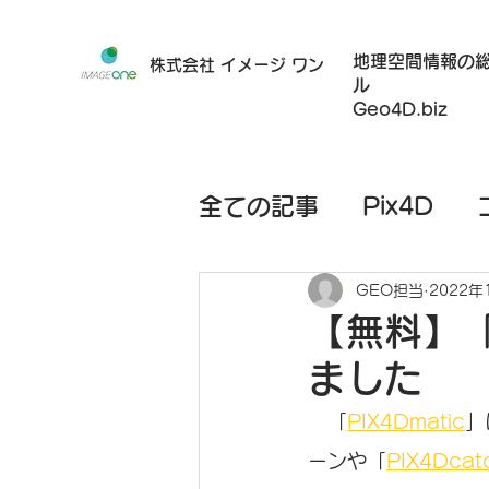
地理空間情報の
株式会社 イメージ ワン
ル
Geo4D.biz
全ての記事
Pix4D
ハードウェア
モバ
GEO担当
2022年
【無料】「
ました
レンタルサービス
　「
PIX4Dmatic
」
ーンや「
PIX4Dcat