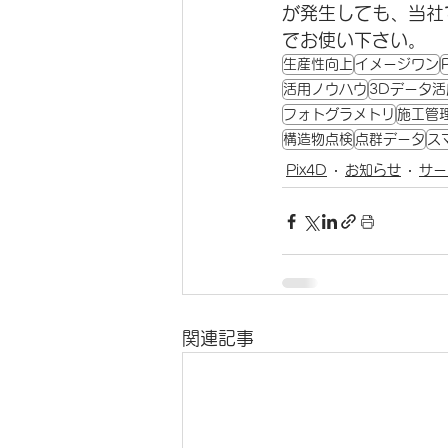
が発生しても、当社
でお使い下さい。
生産性向上
イメージワン
活用ノウハウ
3Dデータ活
フォトグラメトリ
施工管
構造物点検
点群データ
ス
Pix4D
お知らせ
サー
関連記事