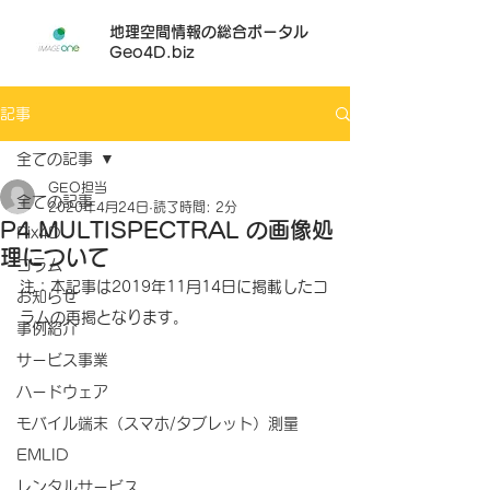
地理空間情報の総合ポータル
Geo4D.biz
記事
全ての記事
GEO担当
全ての記事
2020年4月24日
読了時間: 2分
P4 MULTISPECTRAL の画像処
Pix4D
理について
コラム
注：本記事は2019年11月14日に掲載したコ
お知らせ
ラムの再掲となります。
事例紹介
サービス事業
ハードウェア
モバイル端末（スマホ/タブレット）測量
EMLID
レンタルサービス