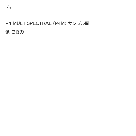
い。
P4 MULTISPECTRAL (P4M) サンプル画
像 ご協力
深空株式会社 様（DJI認定ストア大阪）
生産性向上
イメージワン
Pix4D
GEOソリューション
作業時間短縮
ドローン測量
測量 ソフト おすすめ
測量DX
業務効率化
活用ノウハウ
点検効率化
現況調査
三次元測量
建設DX
高精度３D
測量データ解析
PIX4Dmapper
PIX4Dmatic
ドローン
測量自動化
画像処理サービス
リモートセンシング
3D測量
構造物点検
点群データ
働き方改革
DJI
データ共有
設備点検
レーザースキャナ
Pix4D
事例紹介
コラム