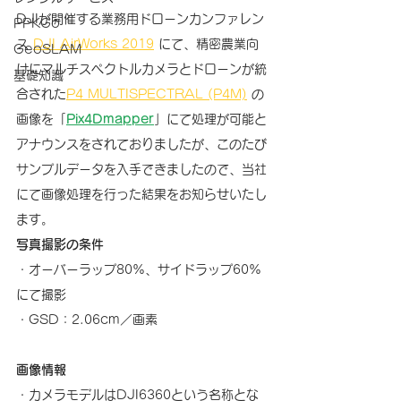
DJIが開催する業務用ドローンカンファレン
PPKGo
ス 
DJI AirWorks 2019
 にて、精密農業向
GeoSLAM
けにマルチスペクトルカメラとドローンが統
基礎知識
合された
P4 MULTISPECTRAL (P4M)
の
画像を「
Pix4Dmapper
」にて処理が可能と
アナウンスをされておりましたが、このたび
サンプルデータを入手できましたので、当社
にて画像処理を行った結果をお知らせいたし
ます。
写真撮影の条件
・オーバーラップ80%、サイドラップ60%
にて撮影
・GSD：2.06cm／画素
画像情報
・カメラモデルはDJI6360という名称とな