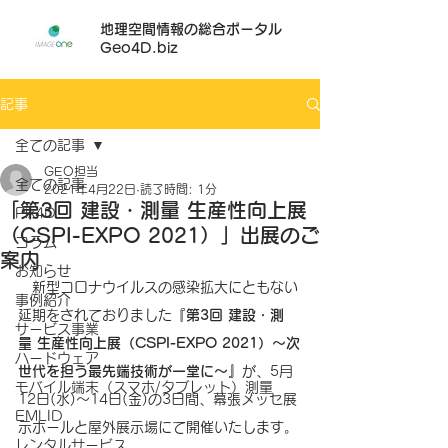
地理空間情報の総合ポータル
Geo4D.biz
記事
全ての記事
GEO担当
全ての記事
2021年4月22日
読了時間: 1分
「第3回 建設・測量 生産性向上展
Pix4D
（CSPI-EXPO 2021）」出展のご
コラム
案内
お知らせ
　新型コロナウイルスの感染拡大にともない
事例紹介
延期をされておりました
『第3回 建設・測
サービス事業
量 生産性向上展（CSPI-EXPO 2021）～次
ハードウェア
世代を担う最先端技術が一堂に～』
が、5月
モバイル端末（スマホ/タブレット）測量
12日(水)～14日(金)の3日間、幕張メッセ展
EMLID
示ホールと屋外展示場にて開催いたします。
レンタルサービス