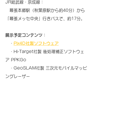
JR総武線・京成線：
　幕張本郷駅（秋葉原駅から約40分）から
「幕張メッセ中央」行きバスで、約17分。
展示予定コンテンツ：
　・
Pix4D社製ソフトウェア
　・Hi-Target社製 後処理補正ソフトウェ
ア PPKGo
　・GeoSLAM社製 三次元モバイルマッピ
ングレーザー