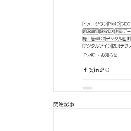
イメージワン
Pix4D
GE
現況調査
建設DX
測量デー
施工管理DX
デジタル図化
デジタルツイン
防災テク
Pix4D
お知らせ
関連記事