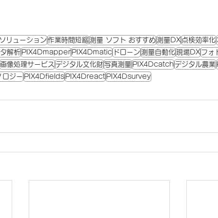
Oソリューション
作業時間短縮
測量 ソフト おすすめ
測量DX
点検効率化
タ解析
PIX4Dmapper
PIX4Dmatic
ドローン
測量自動化
現場DX
フォ
画像処理サービス
デジタル文化財
写真測量
PIX4Dcatch
デジタル農業
ノロジー
PIX4Dfields
PIX4Dreact
PIX4Dsurvey