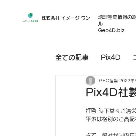
地理空間情報の
株式会社 イメージ ワン
ル
Geo4D.biz
全ての記事
Pix4D
ハードウェア
モバ
GEO担当
2022年
Pix4D
レンタルサービス
拝啓 時下益々ご清
平素は格別のご高配
さて、弊社が国内正