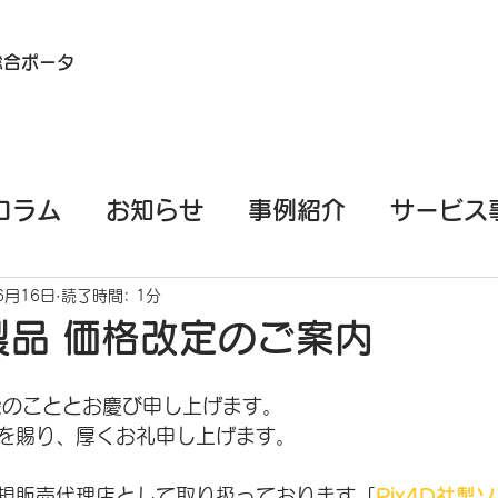
総合ポータ
コラム
お知らせ
事例紹介
サービス
イル端末（スマホ/タブレット）測量
EML
6月16日
読了時間: 1分
社製品 価格改定のご案内
PPKGo
GeoSLAM
基礎知識
栄のこととお慶び申し上げます。
を賜り、厚くお礼申し上げます。
規販売代理店として取り扱っております「
Pix4D社製