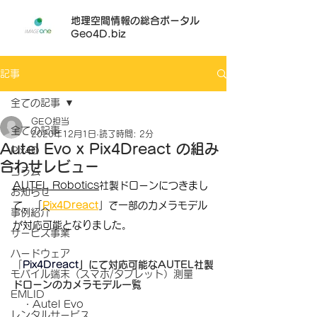
地理空間情報の総合ポータル
Geo4D.biz
記事
全ての記事
GEO担当
全ての記事
2020年12月1日
読了時間: 2分
Autel Evo x Pix4Dreact の組み
Pix4D
合わせレビュー
コラム
AUTEL Robotics
社製ドローンにつきまし
お知らせ
て、「
Pix4Dreact
」で一部のカメラモデル
事例紹介
が対応可能となりました。
サービス事業
ハードウェア
「
Pix4Dreact
」
にて対応可能なAUTEL社製
モバイル端末（スマホ/タブレット）測量
ドローンのカメラモデル一覧
EMLID
・
Autel Evo 
レンタルサービス