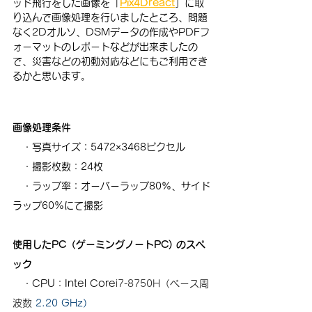
ッド飛行をした画像を「
Pix4Dreact
」に取
り込んで画像処理を行いましたところ、問題
なく2Dオルソ、DSMデータの作成やPDFフ
ォーマットのレポートなどが出来ましたの
で、災害などの初動対応などにもご利用でき
るかと思います。
画像処理条件
　・写真サイズ：5472×3468ピクセル
　・撮影枚数：24枚
　・ラップ率：オーバーラップ80%、サイド
ラップ60%にて撮影
使用したPC（ゲーミングノートPC) のスペ
ック
　・CPU：Intel Core
i7-8750H（ベース周
波数 
2.20 GHz）