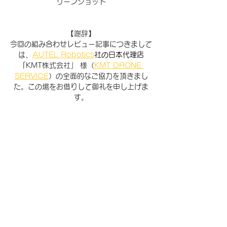
リーンショット
【謝辞】
今回の組み合わせレビュー記事につきまして
は、
AUTEL Robotics
社の日本代理店
「
KMT株式会社」 様（
KMT DRONE 
SERVICE
）の全面的なご協力を頂きまし
た。この場をお借りして御礼を申し上げま
す。
生産性向上
イメージワン
Pix4D
GEOソリューション
作業時間短縮
ドローン測量
測量 ソフト おすすめ
測量DX
業務効率化
活用ノウハウ
3Dデータ活用
現況調査
測量データ解析
測量自動化
画像処理サービス
UAV測量
リモートセンシング
SfM解析
3D測量
3Dマッピング
地形モデリング
DJI
被害状況把握
オルソ画像
防災テクノロジー
PIX4Dreact