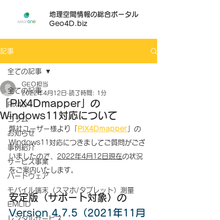
地理空間情報の総合ポータル
Geo4D.biz
記事
全ての記事
GEO担当
全ての記事
2022年4月12日
読了時間: 1分
「PIX4Dmapper」の
Pix4D
Windows11対応について
コラム
弊社ユーザー様より「
PIX4Dmapper
」の
お知らせ
Windows11対応につきましてご質問がござ
事例紹介
いましたので、
2022年4月12日現在
の状況
サービス事業
をご案内いたします。
ハードウェア
モバイル端末（スマホ/タブレット）測量
安定版（サポート対象）の
EMLID
Version 4.7.5（2021年11月
レンタルサービス