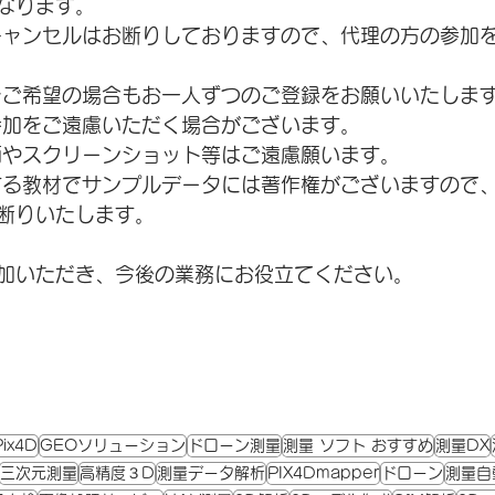
なります。
キャンセルはお断りしておりますので、代理の方の参加
をご希望の場合もお一人ずつのご登録をお願いいたしま
参加をご遠慮いただく場合がございます。
画やスクリーンショット等はご遠慮願います。
する教材でサンプルデータには著作権がございますので
断りいたします。
加いただき、今後の業務にお役立てください。
Pix4D
GEOソリューション
ドローン測量
測量 ソフト おすすめ
測量DX
三次元測量
高精度３D
測量データ解析
PIX4Dmapper
ドローン
測量自