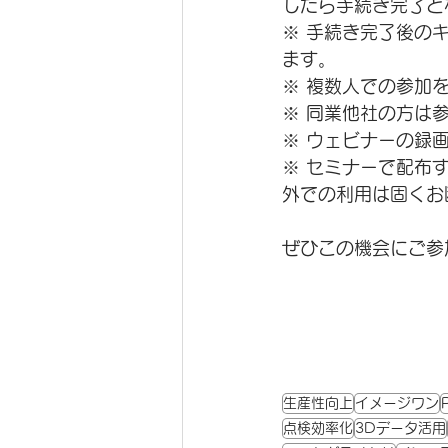
したら手続き完了と
※ 手続き完了後の
ます。
※ 複数人での参加
※ 同業他社の方は
※ ウェビナーの録
※ セミナーで配布
外での利用は固くお
ぜひこの機会にご参
生産性向上
イメージワン
点検効率化
3Dデータ活用