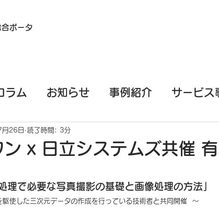
総合ポータ
コラム
お知らせ
事例紹介
サービス
イル端末（スマホ/タブレット）測量
EML
7月26日
読了時間: 3分
ン x 日立システムズ共催 
PPKGo
GeoSLAM
基礎知識
M処理で必要な写真撮影の基礎と画像処理の方法」
r」を駆使した三次元データの作成を行っている技術者と共同開催  ～