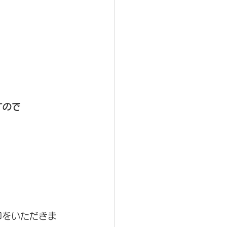
すので
。
印をいただきま