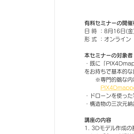
有料セミナーの開催
日 時 ：8月16日(金
形 式 ：オンライン
本セミナーの対象者
・既に「PIX4Dmap
をお持ちで基本的な
　　※専門的鵜な内
PIX4Dma
・ドローンを使った
・構造物の三次元納
講座の内容
1. 3Dモデル作成