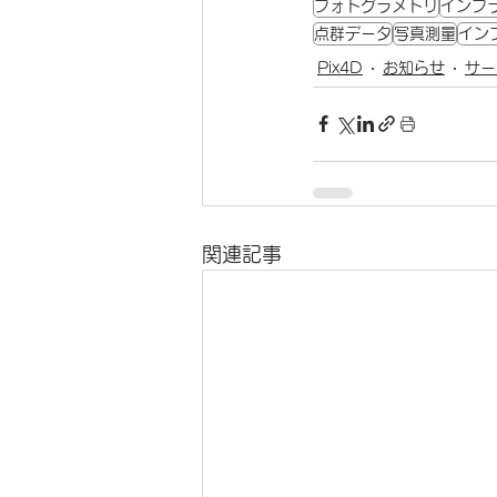
フォトグラメトリ
インフ
点群データ
写真測量
イン
Pix4D
お知らせ
サー
関連記事