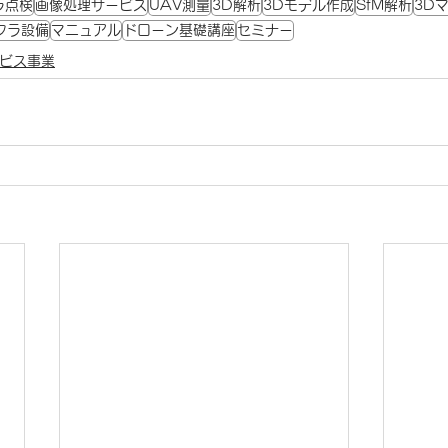
ラ点検
画像処理サービス
UAV測量
3D解析
3Dモデル作成
SfM解析
3D
フラ設備
マニュアル
ドローン基礎講座
セミナー
ビス事業