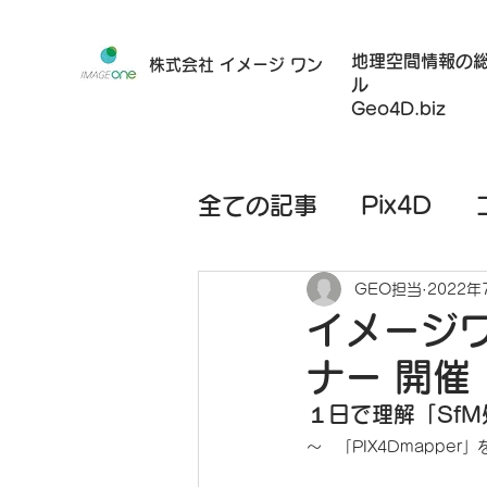
地理空間情報の
株式会社 イメージ ワン
ル
Geo4D.biz
全ての記事
Pix4D
ハードウェア
モバ
GEO担当
2022年
イメージワ
ナー 開催
レンタルサービス
１日で理解「Sf
～　「PIX4Dmappe