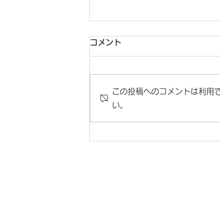
コメント
この投稿へのコメントは利用
い。
【数量限定】Pix4D社ソフト
ウェアの特別価格キャンペー
ンのお知らせ
トップページ
サ