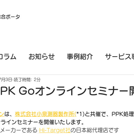
総合ポータ
コラム
お知らせ
事例紹介
サービス
イル端末（スマホ/タブレット）測量
EML
7月3日
読了時間: 2分
PK Goオンラインセミナー
PPKGo
GeoSLAM
基礎知識
ン
は、
株式会社小泉測器製作所(
*1)と共催で、PPK処
オンラインセミナーを開催いたします。
アのメーカーである 
Hi-Target社
の日本総代理店です