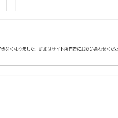
できなくなりました。詳細はサイト所有者にお問い合わせくだ
【重要】Pix4D社製品価格改
Pi
定のお知らせ
限定
イトマップ