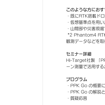
このような方におす
・既にRTK搭載ドロ
・仮想基準点を用い
・山間部や災害現場
 *2 Phantom4 RTK、Matrice210RTK+X7(24mm or 35mm)、その他DJI以外のRinex
観測データなどを取
セミナー詳細
Hi-Target社
ーン測量で活用する
プログラム
・PPK Go の概要
・PPK Go の解説
・質疑応答