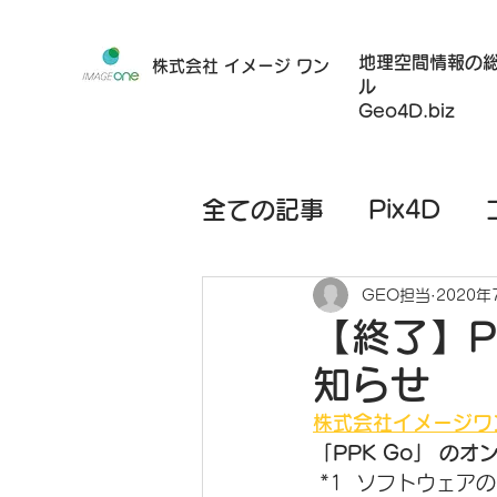
地理空間情報の
株式会社 イメージ ワン
ル
Geo4D.biz
全ての記事
Pix4D
ハードウェア
モバ
GEO担当
2020年
【終了】P
知らせ
レンタルサービス
株式会社イメージワ
「PPK Go」 の
 *1  ソフトウェ