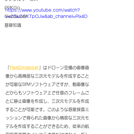
PPKGo
https://www.youtube.com/watch?
GeoSLAM
v=20wCGKTpOJw&ab_channel=Pix4D
基礎知識
「
Pix4Dmapper
」はドローン空撮の画像画
像から高精度な三次元モデルを作成すること
が可能なSfMソフトウェアですが、動画像な
どからもソフトウェア上で任意のフレームご
とに静止画像を作成し、三次元モデルを作成
することが可能です。このような惑星探査ミ
ッションで得られた画像から精密な三次元モ
デルを作成することができるため、従来の航