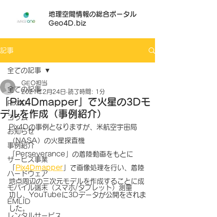
地理空間情報の総合ポータル
Geo4D.biz
記事
全ての記事
GEO担当
全ての記事
2021年2月24日
読了時間: 1分
「Pix4Dmapper」で火星の3Dモ
Pix4D
デルを作成（事例紹介）
コラム
Pix4Dの事例となりますが、米航空宇宙局
お知らせ
（NASA）の火星探査機
事例紹介
「Perseverance」の着陸動画をもとに
サービス事業
「
Pix4Dmapper
」で画像処理を行い、着陸
ハードウェア
地点周辺の三次元モデルを作成することに成
モバイル端末（スマホ/タブレット）測量
功し、YouTubeに3Dデータが公開をされま
EMLID
した。
レンタルサービス