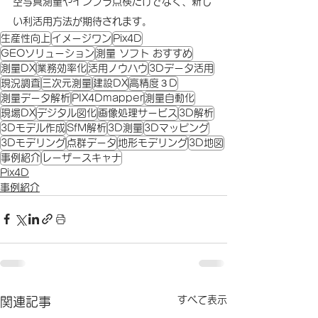
空写真測量やインフラ点検だけでなく、新し
い利活用方法が期待されます。
生産性向上
イメージワン
Pix4D
GEOソリューション
測量 ソフト おすすめ
測量DX
業務効率化
活用ノウハウ
3Dデータ活用
現況調査
三次元測量
建設DX
高精度３D
測量データ解析
PIX4Dmapper
測量自動化
現場DX
デジタル図化
画像処理サービス
3D解析
3Dモデル作成
SfM解析
3D測量
3Dマッピング
3Dモデリング
点群データ
地形モデリング
3D地図
事例紹介
レーザースキャナ
Pix4D
事例紹介
すべて表示
関連記事