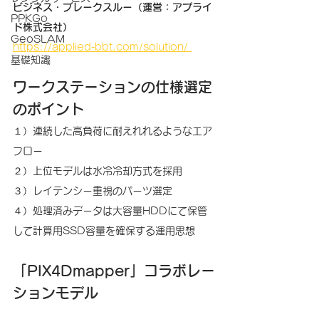
ビジネス・ブレークスルー（運営：アプライ
PPKGo
ド株式会社） 
GeoSLAM
https://applied-bbt.com/solution/
基礎知識
ワークステーションの仕様選定
のポイント 
１）連続した高負荷に耐えれれるようなエア
フロー 
２）上位モデルは水冷冷却方式を採用 
３）レイテンシー重視のパーツ選定 
４）処理済みデータは大容量HDDにて保管
して計算用SSD容量を確保する運用思想 
「PIX4Dmapper」コラボレー
ションモデル 