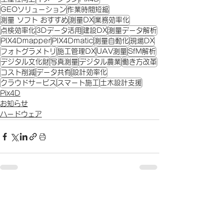
GEOソリューション
作業時間短縮
測量 ソフト おすすめ
測量DX
業務効率化
点検効率化
3Dデータ活用
建設DX
測量データ解析
PIX4Dmapper
PIX4Dmatic
測量自動化
現場DX
フォトグラメトリ
施工管理DX
UAV測量
SfM解析
デジタル文化財
写真測量
デジタル農業
働き方改革
コスト削減
データ共有
設計効率化
クラウドサービス
スマート施工
土木設計支援
Pix4D
お知らせ
ハードウェア
すべて表示
関連記事