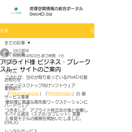
地理空間情報の総合ポータル
Geo4D.biz
記事
全ての記事
GEO担当
全ての記事
2022年4月22日
読了時間: 1分
アプライド様 ビジネス・ブレーク
Pix4D
スルー サイトのご案内
コラム
このたび、当社が取り扱っているPix4D社製
お知らせ
のオンデスクトップ向けソフトウェア
事例紹介
「
PIX4Dmapper
」「
PIX4Dmatic
」の 画
サービス事業
像処理に最適な高性能ワークステーションに
ハードウェア
つきまして、アプライド株式会社様と協働し
モバイル端末（スマホ/タブレット）測量
た推奨モデルの展開を開始いたしました。
EMLID
レンタルサービス