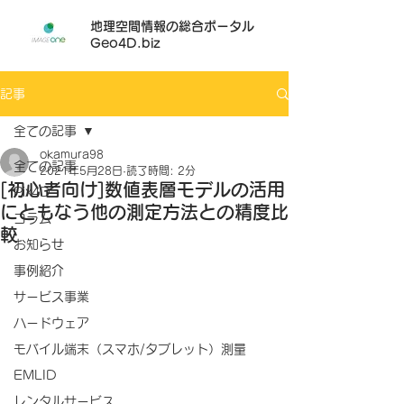
地理空間情報の総合ポータル
Geo4D.biz
記事
全ての記事
okamura98
全ての記事
2021年5月28日
読了時間: 2分
[初心者向け]数値表層モデルの活用
Pix4D
にともなう他の測定方法との精度比
コラム
較
お知らせ
事例紹介
サービス事業
ハードウェア
モバイル端末（スマホ/タブレット）測量
EMLID
レンタルサービス