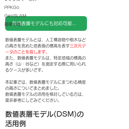
PPKGo
GeoSLAM
数値表層モデルにも対応可能なソフトウェア「PIX4Dmapper」に関するページはこちら
基礎知識
数値表層モデルとは、人工構造物や樹木など
の高さを含めた地表面の標高を表す
三次元デ
ータのことを指します。
また、数値表層モデルは、特定地域の標高の
高さ（山・谷など）を測定する際に用いられ
るケースが多いです。
本記事では、数値表層モデルにまつわる精度
の高さについてまとめました。
数値表層モデルの活用を検討している方は、
是非参考にしてみてください。
​数値表層モデル(DSM)の
活用例