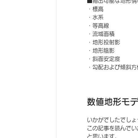
■抽出可能な地形情
・標高
・水系
・等高線
・流域面積
・地形投射影
・地形陰影
・斜面安定度
・勾配および傾斜方
数値地形モ
いかがでしたでしょ
この記事を読んでい
と思います。