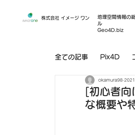
地理空間情報の
株式会社 イメージ ワン
ル
Geo4D.biz
全ての記事
Pix4D
ハードウェア
モバ
okamura98
202
[初心者向
な概要や
レンタルサービス