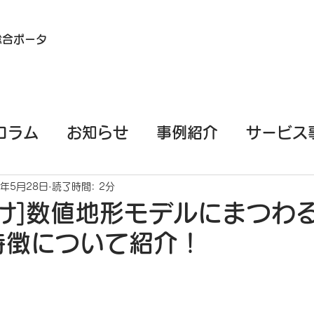
総合ポータ
コラム
お知らせ
事例紹介
サービス
イル端末（スマホ/タブレット）測量
EML
1年5月28日
読了時間: 2分
け]数値地形モデルにまつわ
特徴について紹介！
PPKGo
GeoSLAM
基礎知識