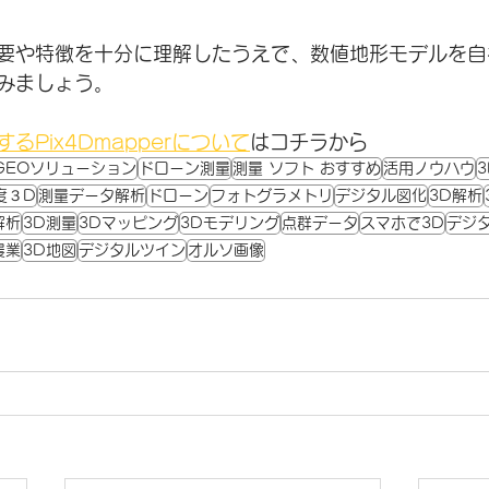
要や特徴を十分に理解したうえで、数値地形モデルを自
みましょう。
るPix4Dmapperについて
はコチラから
GEOソリューション
ドローン測量
測量 ソフト おすすめ
活用ノウハウ
度３D
測量データ解析
ドローン
フォトグラメトリ
デジタル図化
3D解析
解析
3D測量
3Dマッピング
3Dモデリング
点群データ
スマホで3D
デジ
農業
3D地図
デジタルツイン
オルソ画像