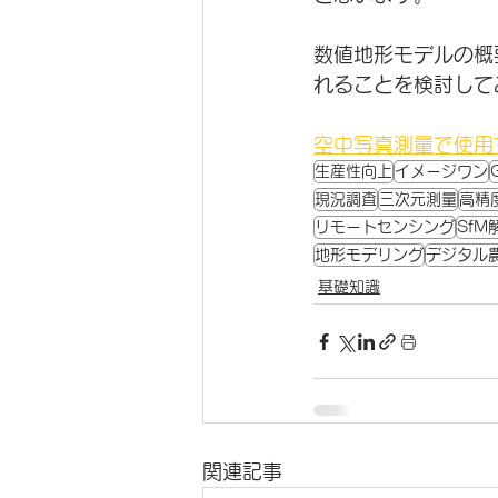
数値地形モデルの概
れることを検討して
空中写真測量で使用す
生産性向上
イメージワン
現況調査
三次元測量
高精
リモートセンシング
SfM
地形モデリング
デジタル
基礎知識
関連記事