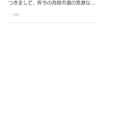
のご案内
弊社が国内販売代理店として取り扱って
おります「Pix4D社製ソフトウェア」に
つきまして、昨今の為替市場の急激な変
動への対応等により、弊社の企業努力に
てこれ以上の価格据え置きは困難と判断
し、以下の通り価格改正させて頂くこと
になりましたので、ご案内をさせて頂き
ます。