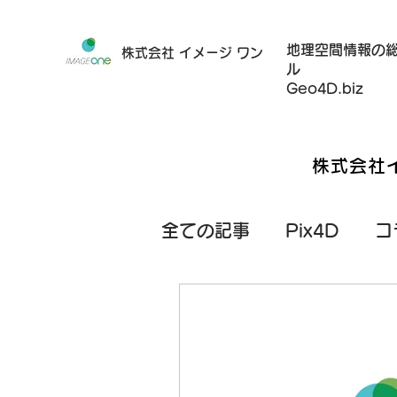
地理空間情報の
株式会社 イメージ ワン
ル
Geo4D.biz
株式会社
全ての記事
Pix4D
コ
モバイル端末（スマホ/
GeoSLAM
基礎知識