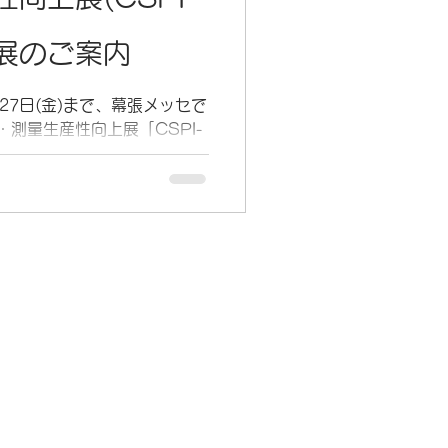
出展のご案内
5月27日(金)まで、幕張メッセで
・測量生産性向上展「CSPI-
す。 当社では、多くのユーザ
すPix4D社製ソフトウェ
er」、GeoSLAM社のモバイルマ
を予定しております。