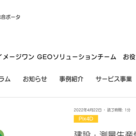
総合ポータ
イメージワン GEOソリューションチーム お
ラム
お知らせ
事例紹介
サービス事業
タブレット）測量
EMLID
レンタルサービ
2022年4月22日
読了時間: 1分
Pix4D
建設・測量生産性